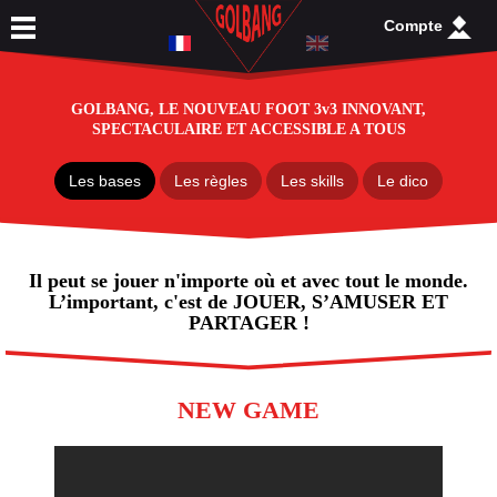
Compte
GOLBANG, LE NOUVEAU FOOT 3v3 INNOVANT,
SPECTACULAIRE ET ACCESSIBLE A TOUS
Les bases
Les règles
Les skills
Le dico
Il peut se jouer n'importe où et avec tout le monde.
L’important, c'est de JOUER, S’AMUSER ET
PARTAGER !
NEW GAME