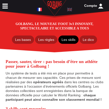
Compte
GOLBANG, LE NOUVEAU FOOT 3v3 INNOVANT,
SPECTACULAIRE ET ACCESSIBLE A TOUS
Les bases
Les règles
Les skills
Le dico
Passer, sauter, tirer : pas besoin d’être un athlète
pour jouer à Golbang !
Un système de tests a été mis en place pour permettre à
chacun de mesurer ses capacités. Ces prises de mesure sont
réalisées par des
opérateurs agréés
dans les centres ou clubs
partenaires à l’occasion d’événements officiels Golbang. Les
données collectées sont enregistrées dans la banque de
données officielle pour calculer le World Ranking :
chaque
participant peut ainsi connaître son classement mondial !
3 skills sont mesurées